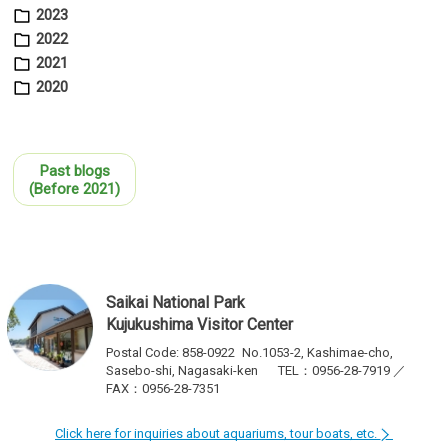
2023
P
2022
A
2021
2020
Past blogs
(Before 2021)
Saikai National Park
Kujukushima Visitor Center
Postal Code: 858-0922
No.1053-2, Kashimae-cho,
Sasebo-shi, Nagasaki-ken
TEL：0956-28-7919 ／
FAX：0956-28-7351
Click here for inquiries about aquariums, tour boats, etc.