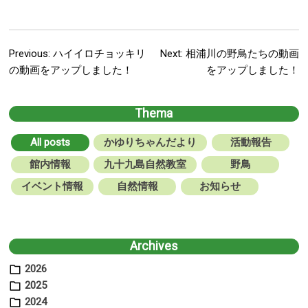
Fo
@kuju
Previous:
ハイイロチョッキリ
Next:
相浦川の野鳥たちの動画
Post
の動画をアップしました！
をアップしました！
Fo
navigation
Thema
Kujuku
Center Y
All posts
かゆりちゃんだより
活動報告
Sub
our
館内情報
九十九島自然教室
野鳥
イベント情報
自然情報
お知らせ
Fo
Archives
2026
I
2025
2024
P