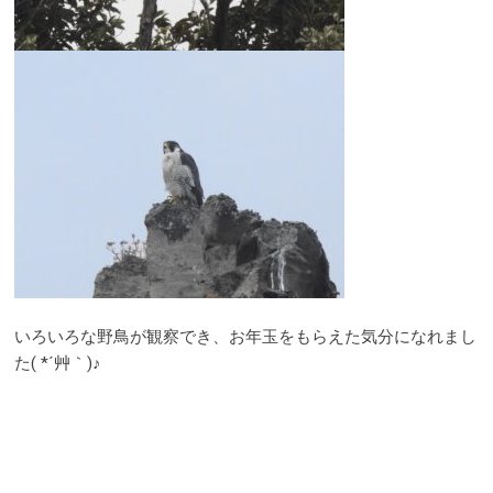
いろいろな野鳥が観察でき、お年玉をもらえた気分になれまし
た( *´艸｀)♪
@99vis