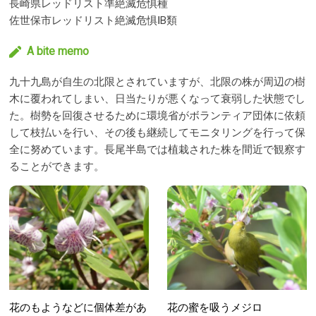
長崎県レッドリスト準絶滅危惧種
佐世保市レッドリスト絶滅危惧ⅠB類
A bite memo
九十九島が自生の北限とされていますが、北限の株が周辺の樹
木に覆われてしまい、日当たりが悪くなって衰弱した状態でし
た。樹勢を回復させるために環境省がボランティア団体に依頼
して枝払いを行い、その後も継続してモニタリングを行って保
全に努めています。長尾半島では植栽された株を間近で観察す
ることができます。
花のもようなどに個体差があ
花の蜜を吸うメジロ