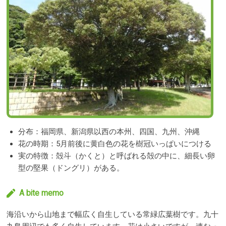
分布：福岡県、新潟県以西の本州、四国、九州、沖縄
花の時期：5月前後に黄白色の花を樹冠いっぱいにつける
実の特徴：殻斗（かくと）と呼ばれる殻の中に、細長い卵
型の堅果（ドングリ）がある。
A bite memo
海沿いから山地まで幅広く自生している常緑広葉樹です。九十