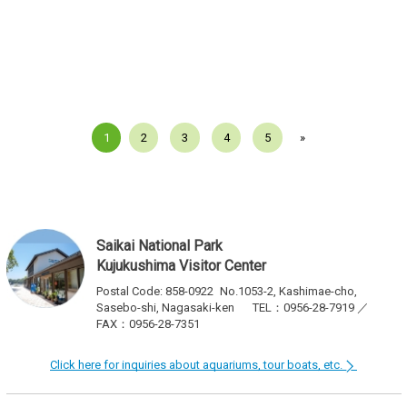
1
2
3
4
5
»
Saikai National Park
Kujukushima Visitor Center
Postal Code: 858-0922
No.1053-2, Kashimae-cho,
Sasebo-shi, Nagasaki-ken
TEL：0956-28-7919 ／
FAX：0956-28-7351
Click here for inquiries about aquariums, tour boats, etc.