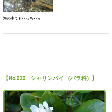
Fo
海の中でもへっちゃら
@kuju
Fo
Kujuku
Center Y
Sub
our
【No.020 シャリンバイ （バラ科）】
Fo
I
P