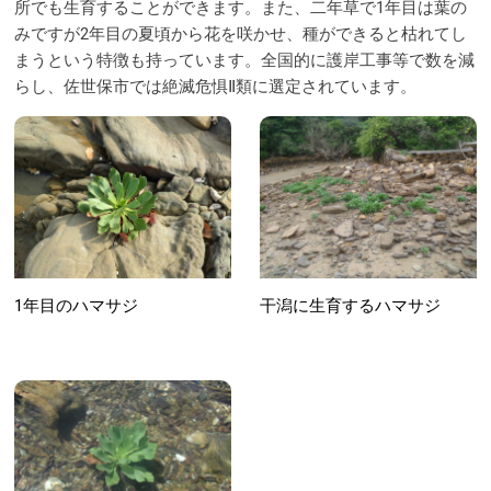
所でも生育することができます。また、二年草で1年目は葉の
みですが2年目の夏頃から花を咲かせ、種ができると枯れてし
まうという特徴も持っています。全国的に護岸工事等で数を減
らし、佐世保市では絶滅危惧Ⅱ類に選定されています。
1年目のハマサジ
干潟に生育するハマサジ
@99vis