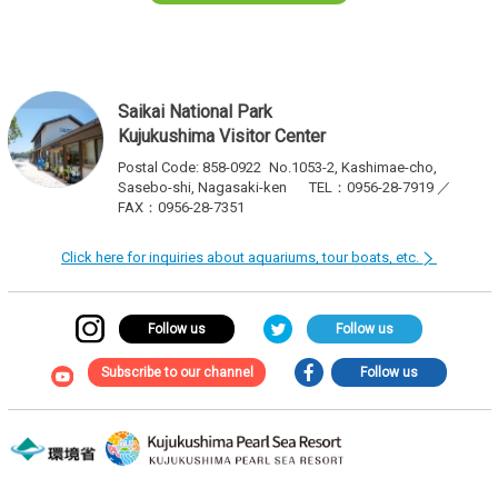
Saikai National Park
Kujukushima Visitor Center
Postal Code: 858-0922
No.1053-2, Kashimae-cho,
Sasebo-shi, Nagasaki-ken
TEL：0956-28-7919 ／
FAX：0956-28-7351
Click here for inquiries about aquariums, tour boats, etc.
Follow us
Follow us
Subscribe to our channel
Follow us