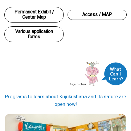
P
Permanent Exhibit /
A
Access / MAP
Center Map
Various application
forms
Programs to learn about Kujukushima and its nature are
open now!