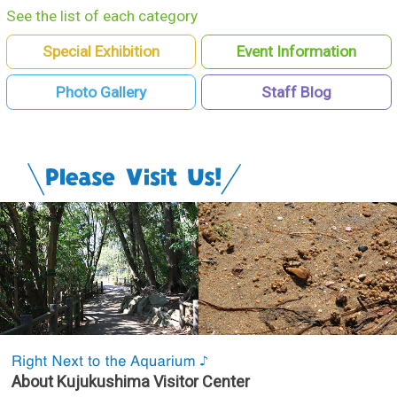
See the list of each category
Special Exhibition
Event Information
Photo Gallery
Staff Blog
@99vis
About Kujukushima Visitor Center