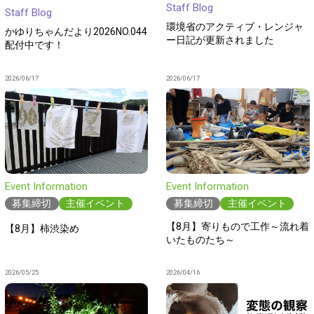
Staff Blog
Staff Blog
環境省のアクティブ・レンジャ
かゆりちゃんだより2026NO.044
ー日記が更新されました
配付中です！
2026/06/17
2026/06/17
Event Information
Event Information
募集締切
主催イベント
募集締切
主催イベント
【8月】寄りもので工作～流れ着
【8月】柿渋染め
いたものたち～
2026/05/25
2026/04/16