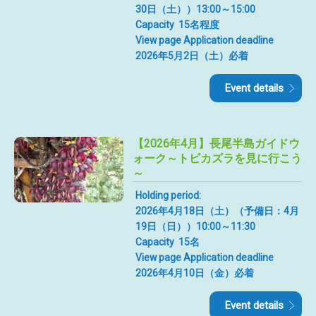
30日（土））13:00～15:00
Capacity
15名程度
View page Application deadline
2026年5月2日（土）必着
Event details
【2026年4月】長尾半島ガイドウ
ォーク～トビカズラを見に行こう
～
Holding period:
2026年4月18日（土）（予備日：4月
19日（日））10:00～11:30
Capacity
15名
View page Application deadline
2026年4月10日（金）必着
Event details