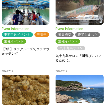
Event Information
Event Information
事前申込イベント
募集中
募集締切
終了しました
主催イベント
主催イベント
九十九島サロン
【9月】リラクルーズでクラゲウ
ォッチング
九十九島サロン「川遊びにハマ
るために」
2026/07/19
2026/07/18