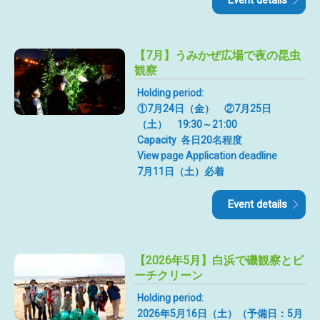
【7月】うみかぜ広場で夜の昆虫
観察
Holding period:
①7月24日（金） ②7月25日
（土） 19:30～21:00
Capacity
各日20名程度
View page Application deadline
7月11日（土）必着
Event details
【2026年5月】白浜で磯観察とビ
ーチクリーン
Holding period:
2026年5月16日（土）（予備日：5月