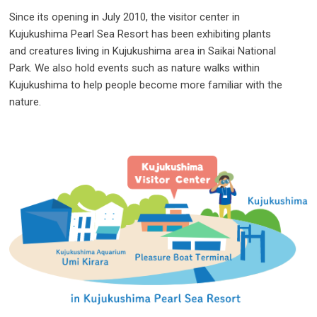
Fo
Since its opening in July 2010, the visitor center in
Kujukushima Pearl Sea Resort has been exhibiting plants
and creatures living in Kujukushima area in Saikai National
@kuju
Park. We also hold events such as nature walks within
Fo
Kujukushima to help people become more familiar with the
nature.
Kujuku
Center Y
Sub
our
Fo
I
P