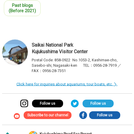
Past blogs
(Before 2021)
Saikai National Park
Kujukushima Visitor Center
Postal Code: 858-0922
No.1053-2, Kashimae-cho,
Sasebo-shi, Nagasaki-ken
TEL：0956-28-7919 ／
FAX：0956-28-7351
Click here for inquiries about aquariums, tour boats, etc.
Follow us
Follow us
Subscribe to our channel
Follow us