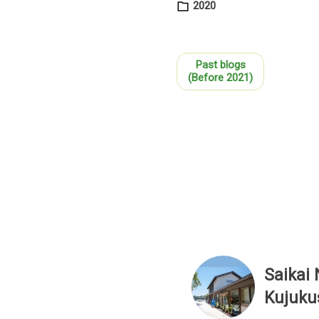
2020
Past blogs
(Before 2021)
Saikai 
Kujuku