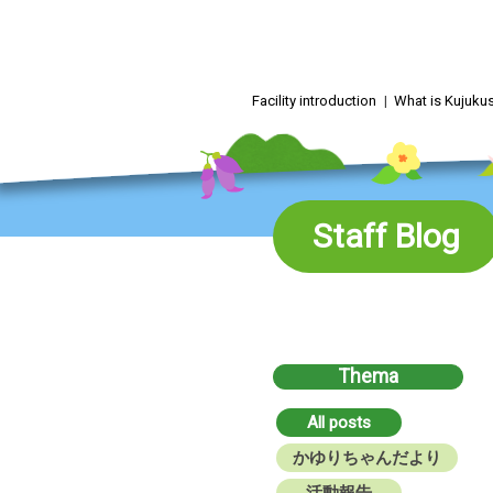
Skip
to
content
Facility introduction
What is Kujuk
Staff Blog
Thema
All posts
かゆりちゃんだより