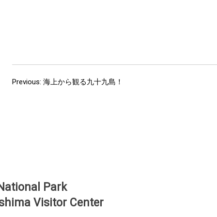
Previous:
海上から観る九十九島！
Post
navigation
National Park
shima Visitor Center