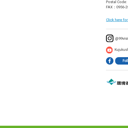
Postal Code:
FAX：0956-2
Click here fo
@99visi
Kujukus
Fol