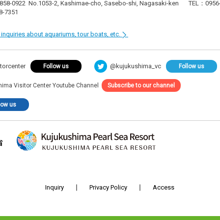
 858-0922
No.1053-2, Kashimae-cho, Sasebo-shi, Nagasaki-ken
TEL：0956-
8-7351
r inquiries about aquariums, tour boats, etc.
@kujukushima_vc
torcenter
Follow us
Follow us
hima Visitor Center Youtube Channel
Subscribe to our channel
low us
Inquiry
Privacy Policy
Access