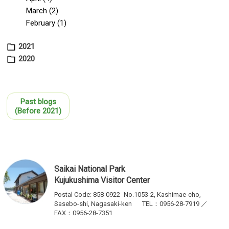
March (2)
February (1)
2021
2020
Past blogs
(Before 2021)
Saikai National Park
Kujukushima Visitor Center
Postal Code: 858-0922
No.1053-2, Kashimae-cho,
Sasebo-shi, Nagasaki-ken
TEL：0956-28-7919 ／
FAX：0956-28-7351