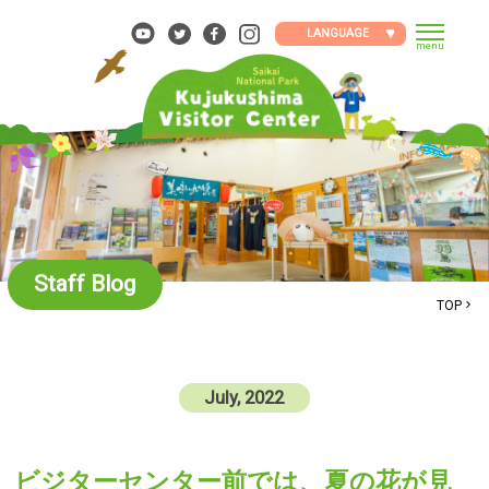
Skip
to
LANGUAGE
menu
content
Staff Blog
TOP
July, 2022
ビジターセンター前では、夏の花が見