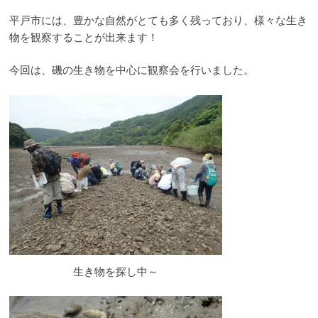
Fo
平戸市には、豊かな自然がとても多く残っており、様々な生き
物を観察することが出来ます！
@kuju
今回は、磯の生き物を中心に観察会を行いました。
Fo
Kujuku
Center Y
Sub
our
Fo
生き物を探し中～
I
P