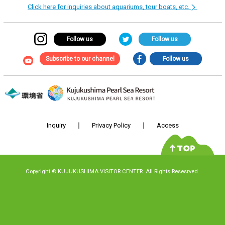
Click here for inquiries about aquariums, tour boats, etc.
Follow us
Follow us
Subscribe to our channel
Follow us
Inquiry
Privacy Policy
Access
Copyright
©
KUJUKUSHIMA VISITOR CENTER. All Rights Resesrved.