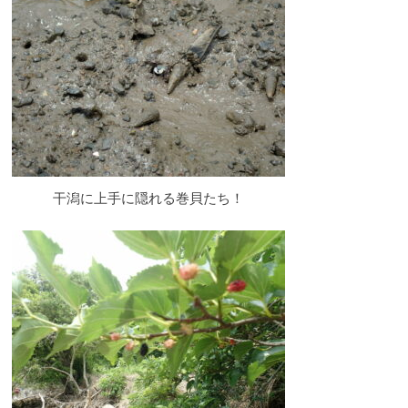
P
A
干潟に上手に隠れる巻貝たち！