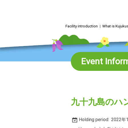
Skip
to
content
Facility introduction
What is Kujuk
Event Infor
九十九島のハ
Holding period:
2022