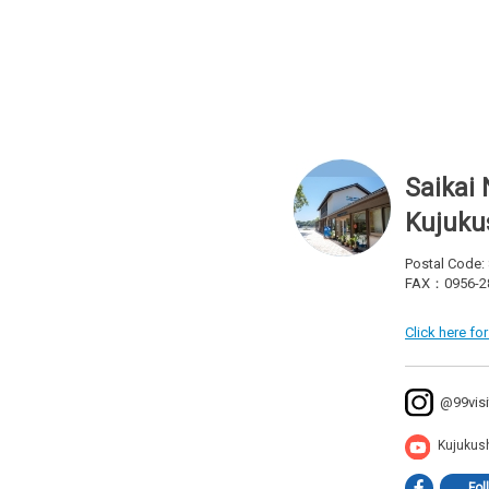
Saikai 
Kujuku
Postal Code:
FAX：0956-2
Click here fo
@99visi
Kujukus
Fol