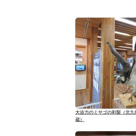
大迫力のミサゴの剥製（北九
蔵）