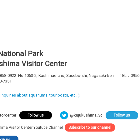
National Park
shima Visitor Center
 858-0922
No.1053-2, Kashimae-cho, Sasebo-shi, Nagasaki-ken
TEL：0956-
8-7351
r inquiries about aquariums, tour boats, etc.
@kujukushima_vc
torcenter
Follow us
Follow us
hima Visitor Center Youtube Channel
Subscribe to our channel
low us