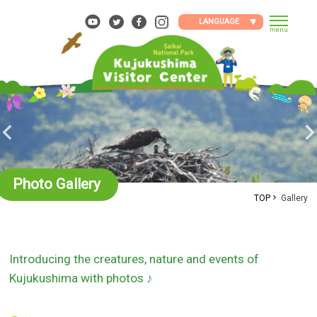
Skip
to
LANGUAGE
menu
content
Photo Gallery
TOP
Gallery
Introducing the creatures, nature and events of
Kujukushima with photos ♪