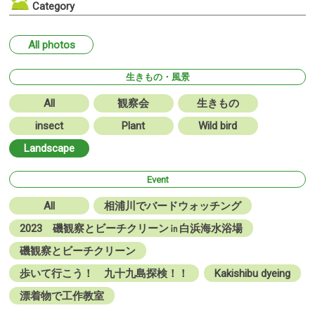
Category
All photos
生きもの・風景
All
観察会
生きもの
insect
Plant
Wild bird
Landscape
Event
All
相浦川でバードウォッチング
2023 磯観察とビーチクリーン㏌白浜海水浴場
磯観察とビーチクリーン
歩いて行こう！ 九十九島探検！！
Kakishibu dyeing
漂着物で工作教室