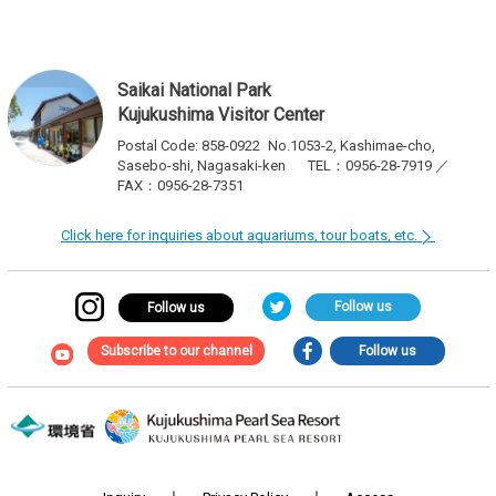
Saikai National Park
Kujukushima Visitor Center
Postal Code: 858-0922
No.1053-2, Kashimae-cho,
Sasebo-shi, Nagasaki-ken
TEL：0956-28-7919 ／
FAX：0956-28-7351
Click here for inquiries about aquariums, tour boats, etc.
Follow us
Follow us
Subscribe to our channel
Follow us