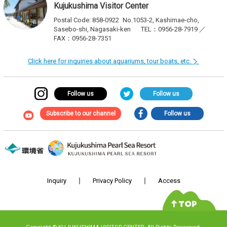
Kujukushima Visitor Center
Postal Code: 858-0922
No.1053-2, Kashimae-cho,
Sasebo-shi, Nagasaki-ken
TEL：0956-28-7919 ／
FAX：0956-28-7351
Click here for inquiries about aquariums, tour boats, etc.
Follow us
Follow us
Subscribe to our channel
Follow us
Inquiry
Privacy Policy
Access