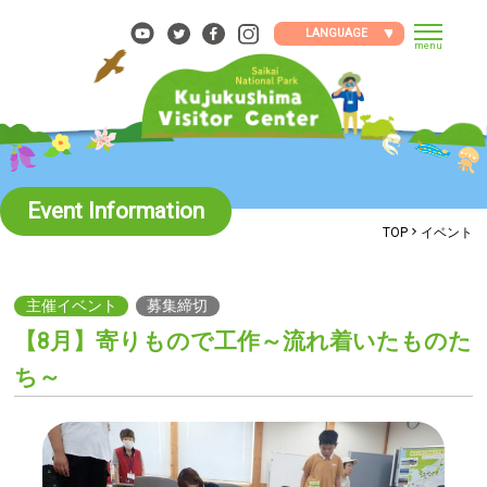
Skip
to
LANGUAGE
menu
content
Event Information
TOP
イベント
主催イベント
募集締切
【8月】寄りもので工作～流れ着いたものた
ち～