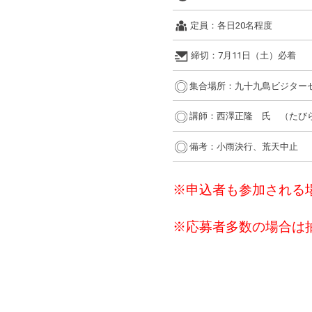
定員：
各日20名程度
締切：
7月11日（土）必着
集合場所：
九十九島ビジター
講師：
西澤正隆 氏 （たび
備考：
小雨決行、荒天中止
※申込者も参加される
※応募者多数の場合は