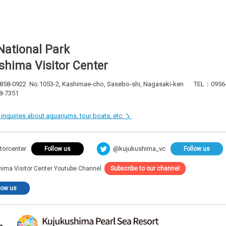
National Park
shima Visitor Center
 858-0922
No.1053-2, Kashimae-cho, Sasebo-shi, Nagasaki-ken
TEL：0956-
8-7351
r inquiries about aquariums, tour boats, etc.
@kujukushima_vc
torcenter
Follow us
Follow us
hima Visitor Center Youtube Channel
Subscribe to our channel
low us