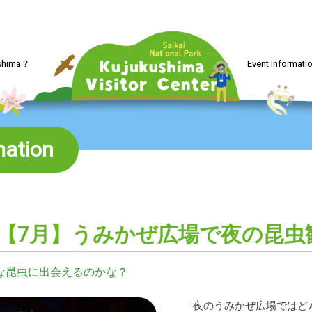
ushima？
Event Informati
mation
【7月】うみかぜ広場で夜の昆虫
な昆虫に出会えるのかな？
夜のうみかぜ広場ではど