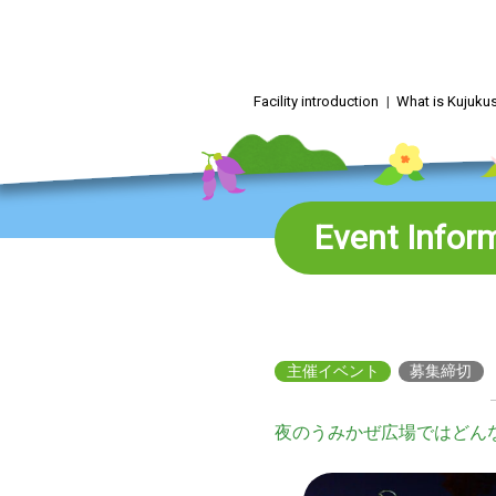
Skip
to
content
Facility introduction
What is Kujuk
Event Infor
主催イベント
募集締切
夜のうみかぜ広場ではどん