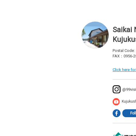
Saikai 
Kujuku
Postal Code:
FAX：0956-2
Click here fo
@99visi
Kujukus
Fol