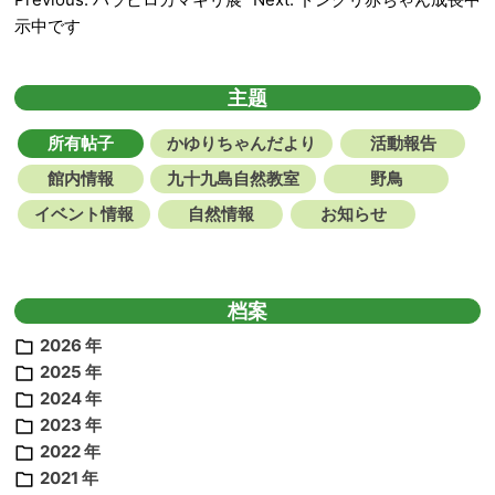
文
示中です
章
导
主题
航
所有帖子
かゆりちゃんだより
活動報告
館内情報
九十九島自然教室
野鳥
イベント情報
自然情報
お知らせ
档案
2026 年
2025 年
2024 年
2023 年
2022 年
2021 年