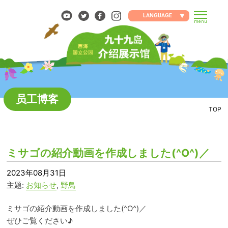
Skip
to
LANGUAGE
menu
content
员工博客
TOP
ミサゴの紹介動画を作成しました(^O^)／
2023年08月31日
主题:
お知らせ
,
野鳥
ミサゴの紹介動画を作成しました(^O^)／
ぜひご覧ください♪