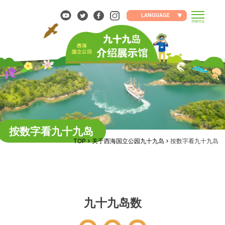
Skip
to
LANGUAGE
menu
content
按数字看九十九岛
TOP
关于西海国立公园九十九岛
按数字看九十九岛
九十九岛数