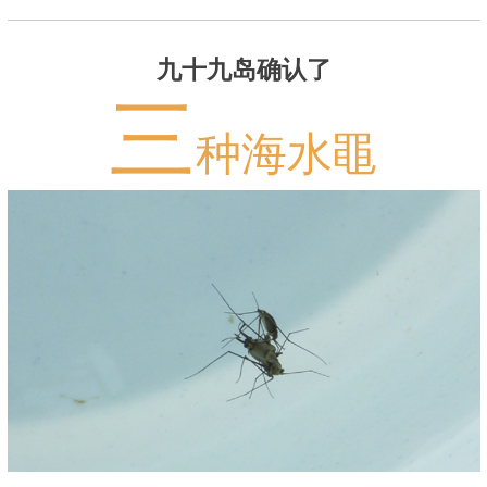
九十九岛确认了
三
种海水黽