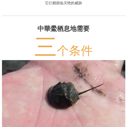
它们都面临灭绝的威胁
中華鱟栖息地需要
三
个条件