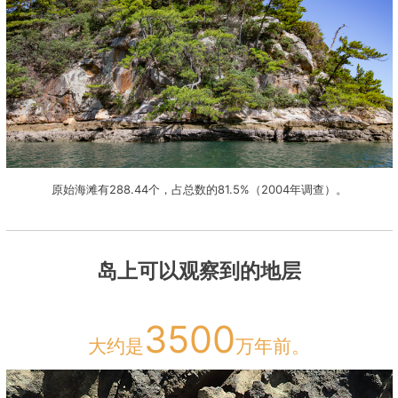
原始海滩有288.44个，占总数的81.5%（2004年调查）。
岛上可以观察到的地层
3500
大约是
万年前。