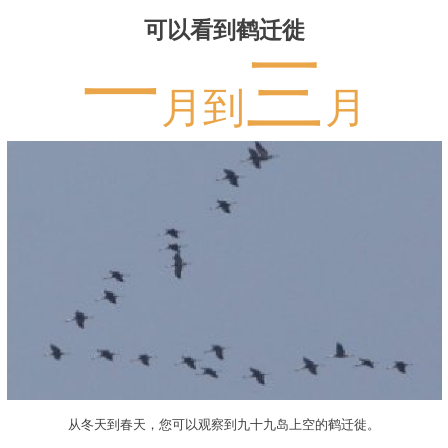
可以看到鹤迁徙
一
三
月到
月
从冬天到春天，您可以观察到九十九岛上空的鹤迁徙。