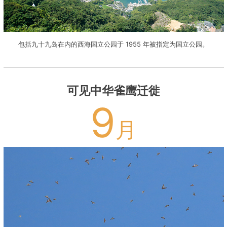
包括九十九岛在内的西海国立公园于 1955 年被指定为国立公园。
可见中华雀鹰迁徙
9
月