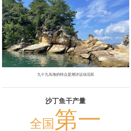
九十九岛海的特点是潮汐运动活跃
沙丁鱼干产量
第一
全国