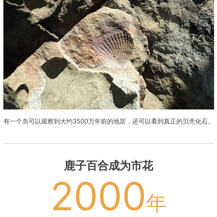
有一个岛可以观察到大约3500万年前的地层，还可以看到真正的贝壳化石。
鹿子百合成为市花
2000
年