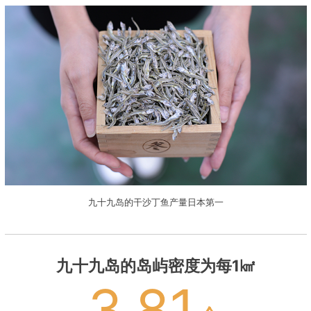
九十九岛的干沙丁鱼产量日本第一
九十九岛的岛屿密度为每1㎢
3.81