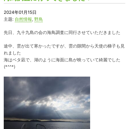
2024年01月15日
主题:
自然情報
,
野鳥
先日、九十九島の会の海鳥調査に同行させていただきました
途中、雲が出て寒かったですが、雲の隙間から天使の梯子も見
れました
海はベタ凪で、湖のように海面に島が映っていて綺麗でした
(*^^*)