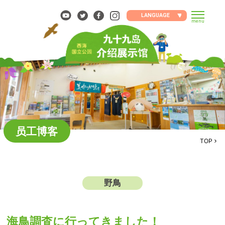
Skip
to
LANGUAGE
menu
content
员工博客
TOP
野鳥
海鳥調査に行ってきました！