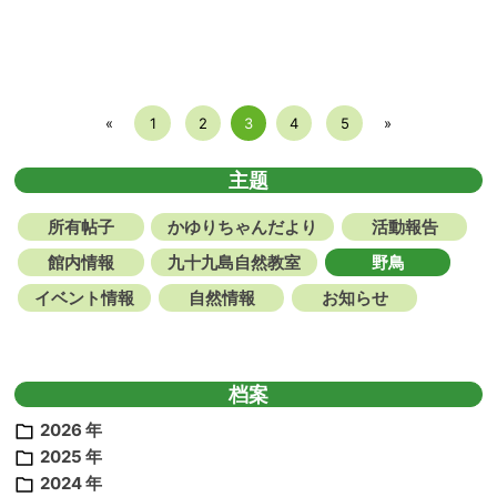
«
1
2
3
4
5
»
主题
所有帖子
かゆりちゃんだより
活動報告
館内情報
九十九島自然教室
野鳥
イベント情報
自然情報
お知らせ
档案
2026 年
2025 年
2024 年