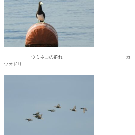
ウミネコの群れ カ
ツオドリ