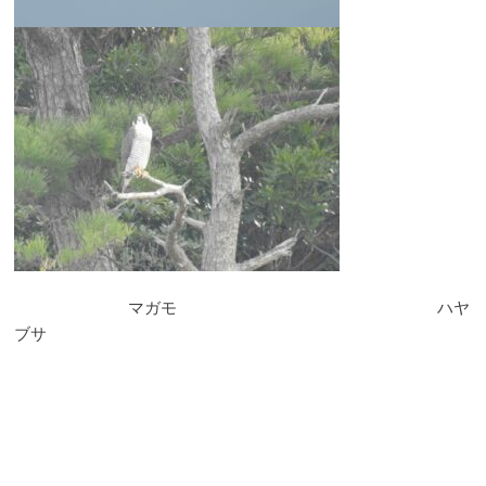
@99vis
マガモ ハヤ
@kuju
ブサ
九十九
yo