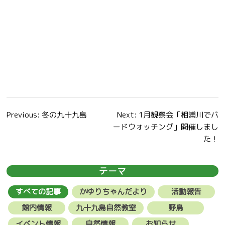
投
Previous:
冬の九十九島
Next:
1月観察会「相浦川でバ
ードウォッチング」開催しまし
稿
た！
ナ
ビ
テーマ
ゲ
すべての記事
かゆりちゃんだより
活動報告
ー
館内情報
九十九島自然教室
野鳥
イベント情報
自然情報
お知らせ