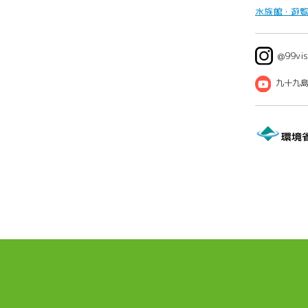
水族館・遊
@99vis
九十九島