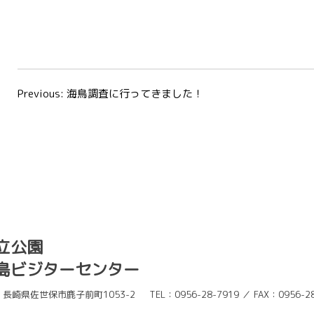
投
Previous:
海鳥調査に行ってきました！
稿
ナ
ビ
ゲ
ー
立公園
シ
島ビジターセンター
ョ
ン
長崎県佐世保市鹿子前町1053-2
TEL：0956-28-7919 ／ FAX：0956-2