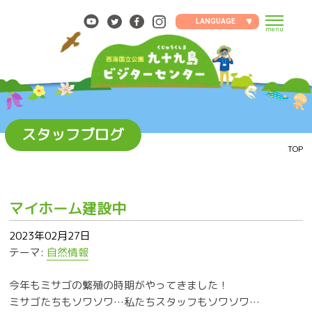
Skip
to
LANGUAGE
menu
content
スタッフブログ
TOP
マイホーム建設中
2023年02月27日
テーマ:
自然情報
今年もミサゴの繁殖の時期がやってきました！
ミサゴたちもソワソワ…私たちスタッフもソワソワ…