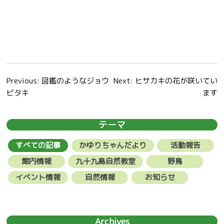
投
Previous:
図鑑のようなジョウ
Next:
ヒサカキの花が咲いてい
ビタキ
ます
稿
ナ
テーマ
ビ
すべての記事
かゆりちゃんだより
活動報告
ゲ
館内情報
九十九島自然教室
野鳥
ー
イベント情報
自然情報
お知らせ
シ
ョ
Archives