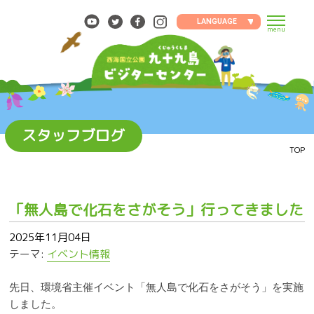
Skip
to
LANGUAGE
menu
content
スタッフブログ
TOP
「無人島で化石をさがそう」行ってきました
2025年11月04日
テーマ:
イベント情報
先日、環境省主催イベント「無人島で化石をさがそう」を実施
しました。