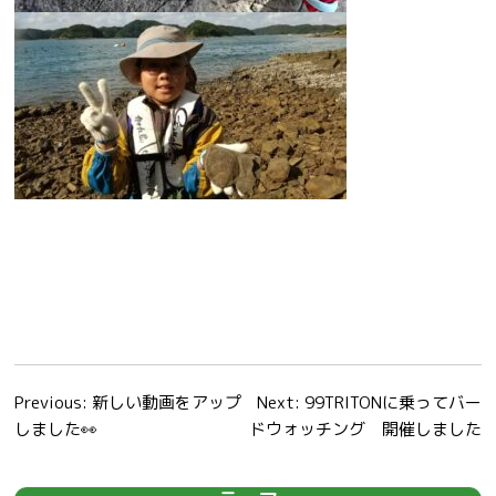
投
Previous:
新しい動画をアップ
Next:
99TRITONに乗ってバー
しました👀
ドウォッチング 開催しました
稿
ナ