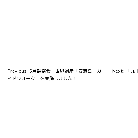
投
Previous:
5月観察会 世界遺産「安満岳」ガ
Next:
「九
イドウォーク を実施しました！
稿
ナ
ビ
ゲ
ー