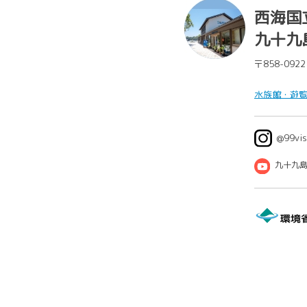
西海国
九十九
〒858-0922
水族館・遊
@99vis
九十九島