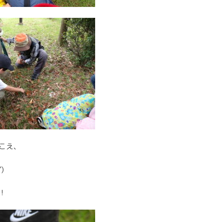
こえ、
)
！