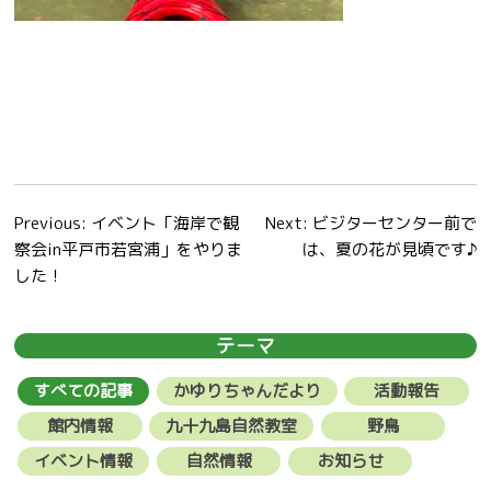
投
Previous:
イベント「海岸で観
Next:
ビジターセンター前で
察会in平戸市若宮浦」をやりま
は、夏の花が見頃です♪
稿
した！
ナ
ビ
テーマ
ゲ
すべての記事
かゆりちゃんだより
活動報告
ー
館内情報
九十九島自然教室
野鳥
シ
イベント情報
自然情報
お知らせ