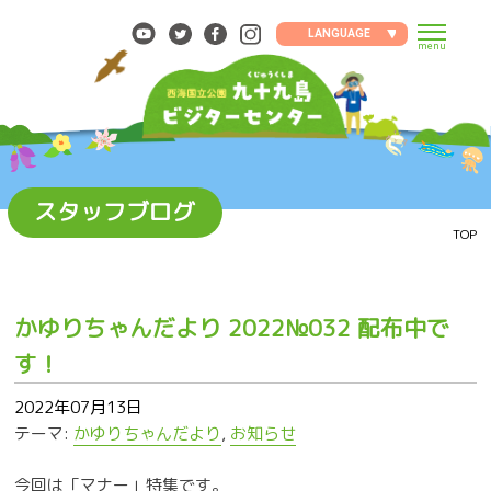
Skip
to
LANGUAGE
menu
content
スタッフブログ
TOP
かゆりちゃんだより 2022№032 配布中で
す！
2022年07月13日
テーマ:
かゆりちゃんだより
,
お知らせ
今回は「マナー」特集です。