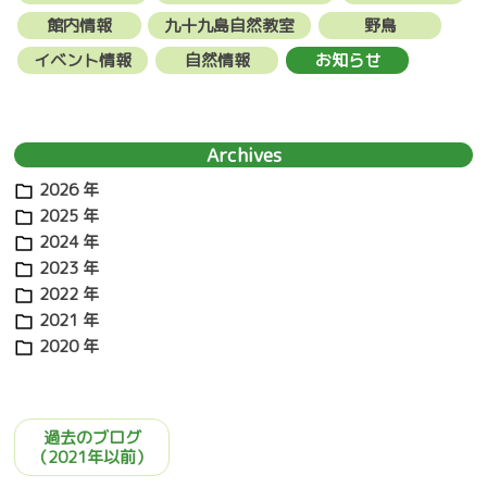
館内情報
九十九島自然教室
野鳥
イベント情報
自然情報
お知らせ
Archives
2026 年
2025 年
2024 年
@99vis
2023 年
フ
2022 年
2021 年
2020 年
@kuju
フ
過去のブログ
（2021年以前）
九十九島
YouT