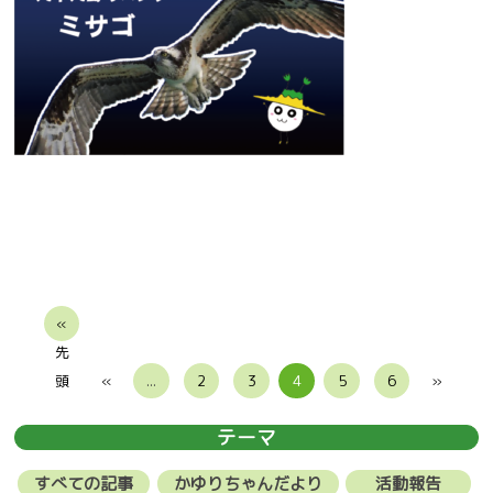
«
先
頭
«
...
2
3
4
5
6
»
テーマ
すべての記事
かゆりちゃんだより
活動報告