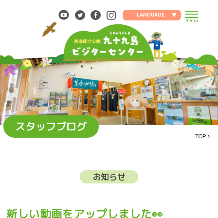
Skip
to
LANGUAGE
menu
content
スタッフブログ
TOP
お知らせ
新しい動画をアップしました👀