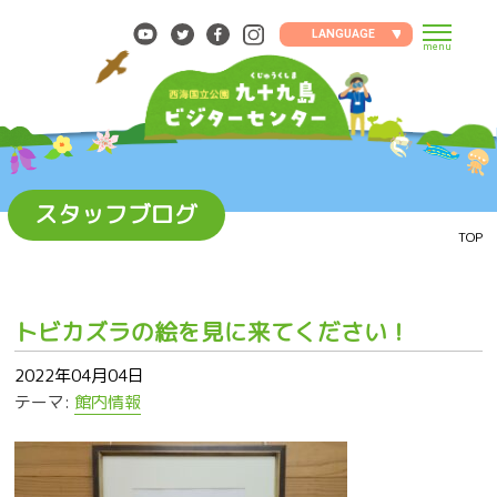
Skip
to
LANGUAGE
menu
content
スタッフブログ
TOP
トビカズラの絵を見に来てください！
2022年04月04日
テーマ:
館内情報