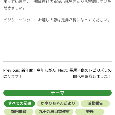
飾っています。世知原在住の画家小林晃さんから寄贈していた
だきました。
ビジターセンターにお越しの際は是非ご覧になってください。
投
Previous:
新年度！今年もがん
Next:
長尾半島のトビカズラの
ばります！
開花を確認しました！
稿
ナ
テーマ
ビ
すべての記事
かゆりちゃんだより
活動報告
ゲ
館内情報
九十九島自然教室
野鳥