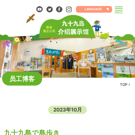
Skip
to
LANGUAGE
menu
content
员工博客
TOP
2023年10月
九十九島で島歩き