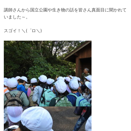
講師さんから国立公園や生き物の話を皆さん真面目に聞かれて
いました～。
スゴイ！＼
(
゜ロ＼
)