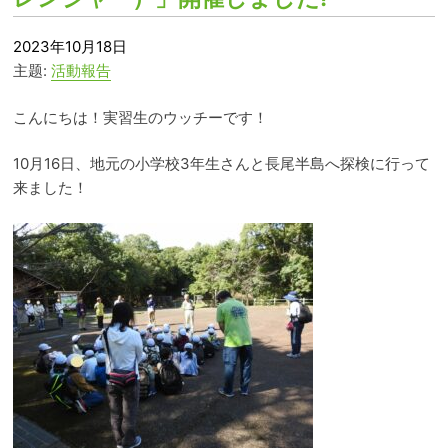
2023年10月18日
主题:
活動報告
こんにちは！実習生のウッチーです！
10
月
16
日、地元の小学校
3
年生さんと長尾半島へ探検に行って
来ました！