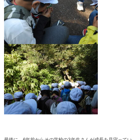
@99vis
@kuju
九十九
yo
最後に、
6
年前からその学校の
3
年生さんが成長を見守ってい