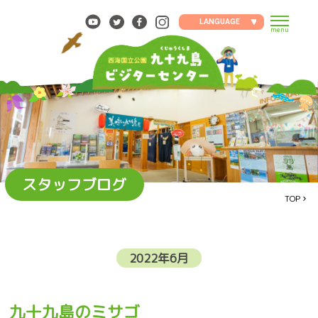
Skip
to
LANGUAGE
menu
content
スタッフブログ
TOP
2022年6月
九十九島のミサゴ