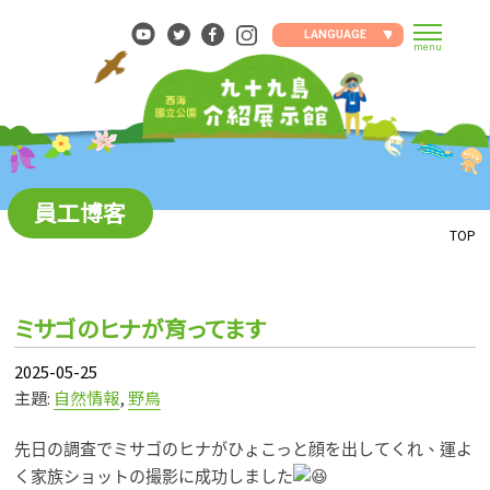
Skip
to
LANGUAGE
menu
content
員工博客
TOP
ミサゴのヒナが育ってます
2025-05-25
主題:
自然情報
,
野鳥
先日の調査でミサゴのヒナがひょこっと顔を出してくれ、運よ
く家族ショットの撮影に成功しました