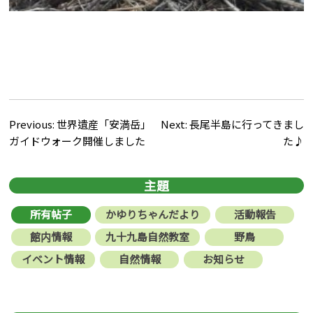
文
Previous:
世界遺産「安満岳」
Next:
長尾半島に行ってきまし
ガイドウォーク開催しました
た♪
章
導
主題
覽
所有帖子
かゆりちゃんだより
活動報告
館内情報
九十九島自然教室
野鳥
イベント情報
自然情報
お知らせ