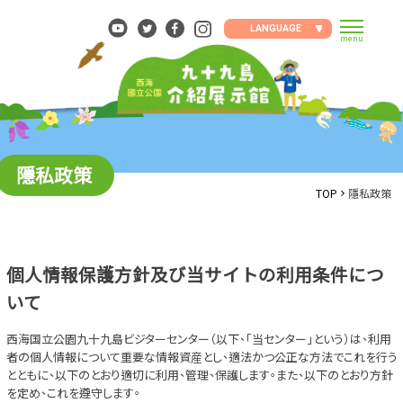
Skip
to
LANGUAGE
menu
content
隱私政策
TOP
隱私政策
個人情報保護方針及び当サイトの利用条件につ
いて
西海国立公園九十九島ビジターセンター（以下、「当センター」という）は、利用
者の個人情報について重要な情報資産とし、適法かつ公正な方法でこれを行う
とともに、以下のとおり適切に利用、管理、保護します。また、以下のとおり方針
を定め、これを遵守します。