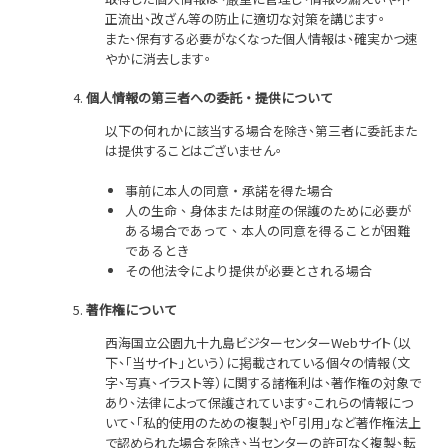
正流出、改ざん等の防止に適切な対策を講じます。
また、保有する必要がなくなった個人情報は、確実かつ速
やかに消去します。
個人情報の第三者への委託・提供について
以下の何れかに該当する場合を除き、第三者に委託また
は提供することはございません。
事前に本人の同意・承諾を得た場合
人の生命、身体または財産の保護のために必要が
ある場合であって、本人の同意を得ることが困難
であるとき
その他法令により提供が必要とされる場合
著作権について
西海国立公園九十九島ビジターセンター
Web
サイト（以
下、「当サイト」という）に掲載されている個々の情報（文
字、写真、イラスト等）に関する諸権利は、著作権の対象で
あり、法律によって保護されています。これらの情報につ
いて、「私的使用のための複製」や「引用」など著作権法上
で認められた場合を除き、当センターの許可なく複製、転