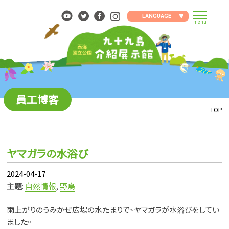
Skip
to
LANGUAGE
menu
content
員工博客
TOP
ヤマガラの水浴び
2024-04-17
主題:
自然情報
,
野鳥
雨上がりのうみかぜ広場の水たまりで、ヤマガラが水浴びをしてい
ました。