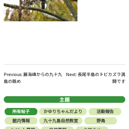
文
Previous:
展海峰からの九十九
Next:
長尾半島のトビカズラ満
島の眺め
開です
章
導
主題
覽
所有帖子
かゆりちゃんだより
活動報告
館内情報
九十九島自然教室
野鳥