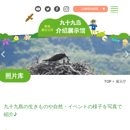
Skip
to
LANGUAGE
menu
content
照片库
TOP
展示厅
九十九島の生きものや自然・イベントの様子を写真で
紹介♪