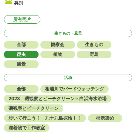
类别
所有照片
生きもの・風景
全部
観察会
生きもの
昆虫
植物
野鳥
風景
活动
全部
相浦川でバードウォッチング
2023 磯観察とビーチクリーン㏌白浜海水浴場
磯観察とビーチクリーン
歩いて行こう！ 九十九島探検！！
柿渋染め
漂着物で工作教室