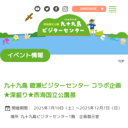
Skip
to
LANGUAGE
menu
content
イベント情報
TOP
九十九島 鐙瀬ビジターセンター コラボ企画
★深掘り★西海国立公園展
開催期間：
2025年7月19日（土）～2025年12月7日（日）
場所
九十九島ビジターセンター1階 企画展示室