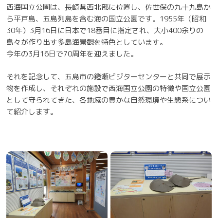
西海国立公園は、長崎県西北部に位置し、佐世保の九十九島か
ら平戸島、五島列島を含む海の国立公園です。1955年（昭和
30
年）
3
月
16
日に日本で
18
番目に指定され、大小
400
余りの
島々が作り出す多島海景観を特色としています。
今年の
3
月
16
日で
70
周年を迎えました。
それを記念して、五島市の鐙瀬ビジターセンターと共同で展示
物を作成し、それぞれの施設で西海国立公園の特徴や国立公園
として守られてきた、各地域の豊かな自然環境や生態系につい
て紹介します。