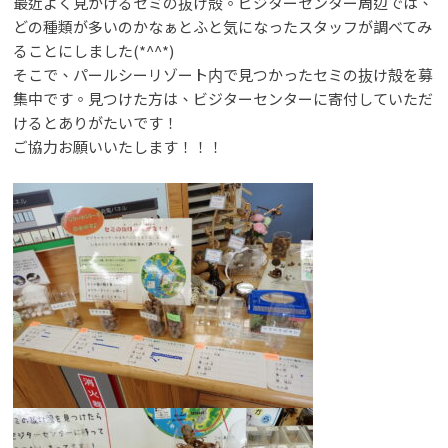
最近よく見かけるセミの抜け殻。ビジターセンター周辺では、
どの種類が多いのかなぁとふと気になったスタッフが調べてみ
ることにしました(*^^*)
そこで、パールシーリゾート内で見つかったセミの抜け殻を募
集中です。見つけた方は、ビジターセンターに寄付していただ
けるとありがたいです！
ご協力お願いいたします！！！
@99vis
@kuju