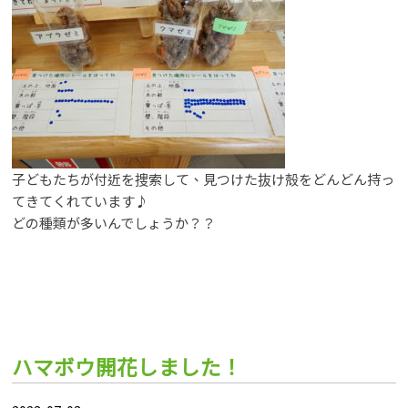
九十九
yo
子どもたちが付近を捜索して、見つけた抜け殻をどんどん持っ
てきてくれています♪
どの種類が多いんでしょうか？？
ハマボウ開花しました！