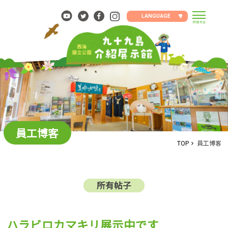
Skip
to
LANGUAGE
menu
content
員工博客
TOP
員工博客
所有帖子
ハラビロカマキリ展示中です