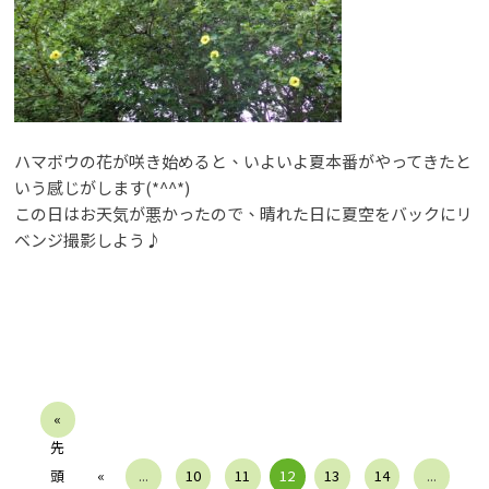
ハマボウの花が咲き始めると、いよいよ夏本番がやってきたと
いう感じがします(*^^*)
この日はお天気が悪かったので、晴れた日に夏空をバックにリ
ベンジ撮影しよう♪
«
先
頭
«
...
10
11
12
13
14
...