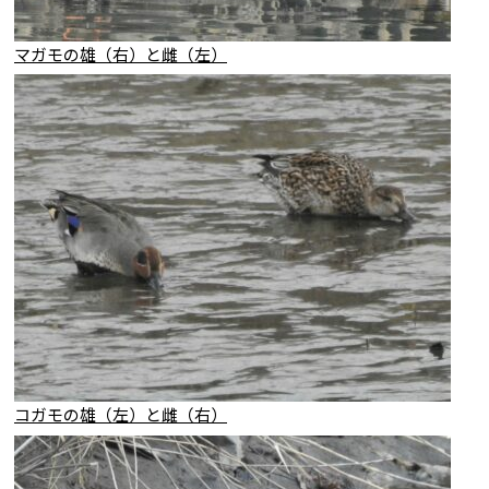
マガモの雄（右）と雌（左）
@99vis
コガモの雄（左）と雌（右）
@kuju