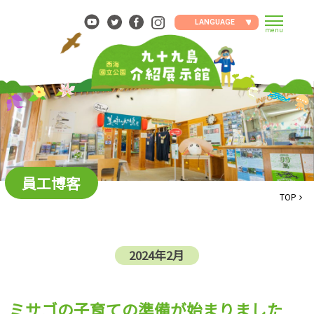
Skip
to
LANGUAGE
menu
content
員工博客
TOP
2024年2月
ミサゴの子育ての準備が始まりました