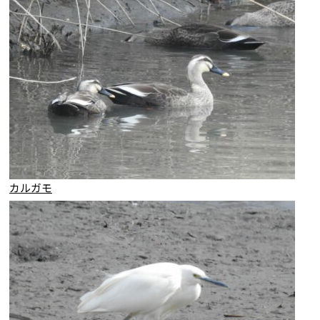
九十九
yo
カルガモ