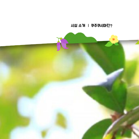
Skip
to
content
시설 소개
쿠주쿠시마란?