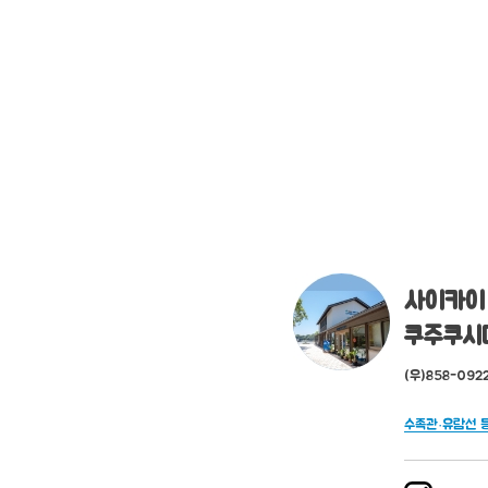
사이카이
쿠주쿠시
(우)858-092
수족관·유람선 