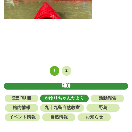
@99vis
@kuju
1
2
»
쿠주쿠시마 
테마
모든 게시물
かゆりちゃんだより
活動報告
館内情報
九十九島自然教室
野鳥
イベント情報
自然情報
お知らせ