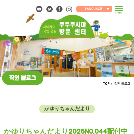
Skip
to
LANGUAGE
menu
content
직원 블로그
TOP
직원 블로그
かゆりちゃんだより
かゆりちゃんだより2026NO.044配付中