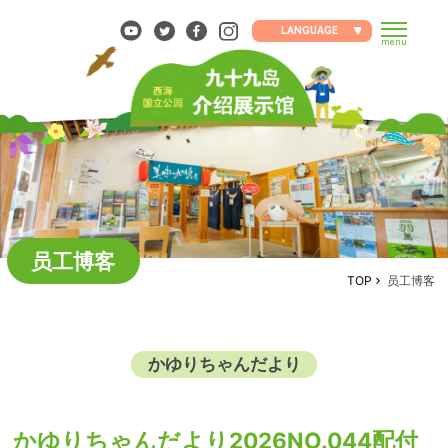
Skip
to
LANGUAGE
menu
content
员工博客
TOP
员工博客
かゆりちゃんだより
かゆりちゃんだより2026NO.044配付