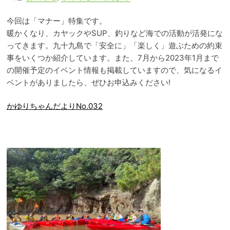
今回は「マナー」特集です。
暖かくなり、カヤックやSUP、釣りなど海での活動が活発にな
ってきます。九十九島で「安全に」「楽しく」遊ぶための約束
事をいくつか紹介しています。また、7月から2023年1月まで
の開催予定のイベント情報も掲載していますので、気になるイ
ベントがありましたら、ぜひお申込みください!
@99vis
かゆりちゃんだよりNo.032
@kuju
九十九
yo