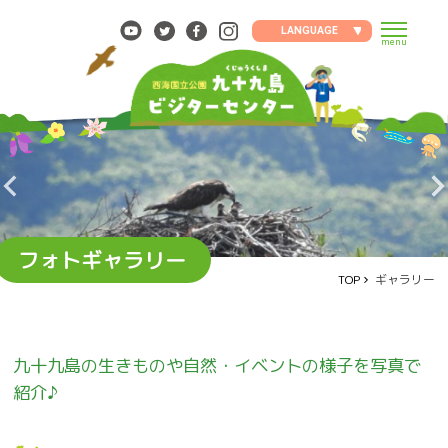
Skip
to
LANGUAGE
menu
content
フォトギャラリー
TOP
ギャラリー
九十九島の生きものや自然・イベントの様子を写真で
紹介♪