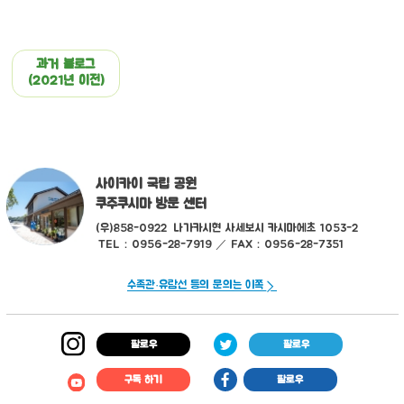
과거 블로그
(2021년 이전)
사이카이 국립 공원
쿠주쿠시마 방문 센터
(우)858-0922
나가카시현 사세보시 카시마에초 1053-2
TEL：0956-28-7919 ／ FAX：0956-28-7351
수족관·유람선 등의 문의는 이쪽
팔로우
팔로우
구독 하기
팔로우