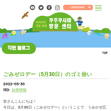
Skip
to
LANGUAGE
menu
content
직원 블로그
TOP
ごみゼロデー（5月30日）のゴミ拾い
2022-05-30
테마:
自然情報
皆さんこんにちは！
今日は、5月30日（ごみゼロデー）ということで、うみかぜ広