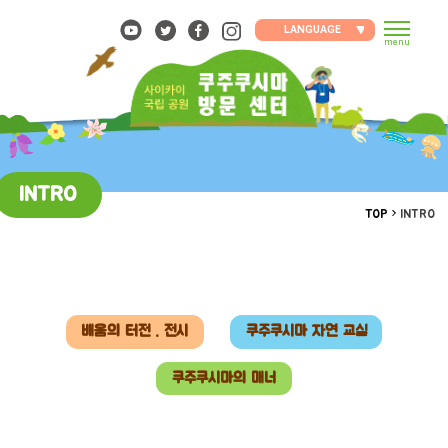
Skip
to
LANGUAGE
menu
content
INTRO
TOP
INTRO
배움의 터전 . 전시
쿠주쿠시마 자연 교실
쿠주쿠시마의 매너