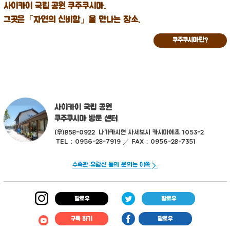
사이카이 국립 공원 쿠주쿠시마.
그곳은「자연의 신비함」을 만나는 장소.
쿠주쿠시마란?
사이카이 국립 공원
쿠주쿠시마 방문 센터
(우)858-0922
나가카시현 사세보시 카시마에초 1053-2
TEL：0956-28-7919 ／ FAX：0956-28-7351
수족관·유람선 등의 문의는 이쪽
팔로우
팔로우
구독 하기
팔로우