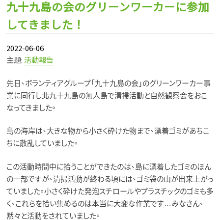
九十九島の会のグリーンワーカーに参加
してきました！
2022-06-06
主題:
活動報告
先日、ボランティアグループ「九十九島の会」のグリーンワーカー事
業に同行し北九十九島の無人島で
清掃活動と自然観察会をおこ
なってきました。
島の海岸は、大きな物から小さく砕けた物まで、漂着ゴミがあちこ
ちに散乱していました。
この活動時間中に拾うことができたのは、島に漂着したゴミのほん
の一部ですが、
清掃活動が終わる頃には、ゴミ袋の山が出来上がっ
ていました。
小さく砕けた発泡スチロールやプラスチックのゴミも多
く、これらを拾い集めるのは本当に大変な作業です…
みなさん、
黙々と活動をされていました。