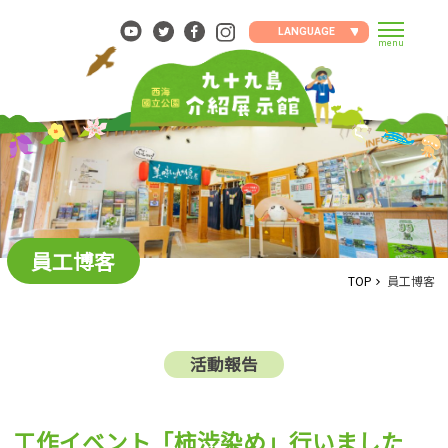
Skip
to
LANGUAGE
menu
content
員工博客
TOP
員工博客
活動報告
工作イベント「柿渋染め」行いました