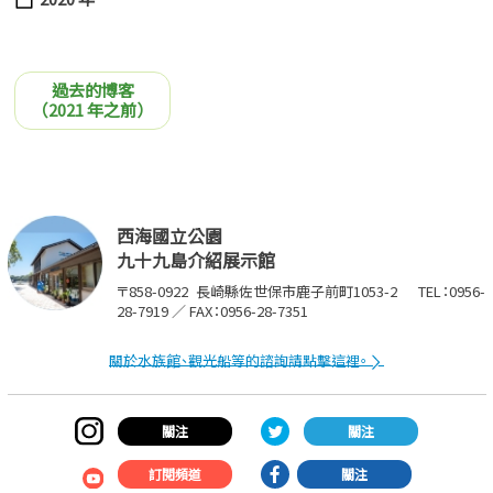
過去的博客
九十九
（2021 年之前）
yo
西海國立公園
九十九島介紹展示館
〒858-0922
長崎縣佐世保市鹿子前町1053-2
TEL：0956-
28-7919 ／ FAX：0956-28-7351
關於水族館、觀光船等的諮詢請點擊這裡。
關注
關注
訂閱頻道
關注