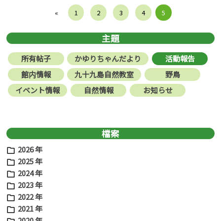
«
1
2
3
4
5
主題
所有帖子
かゆりちゃんだより
活動報告
館内情報
九十九島自然教室
野鳥
イベント情報
自然情報
お知らせ
檔案
2026 年
2025 年
@99vis
2024 年
2023 年
2022 年
2021 年
@kuju
2020 年