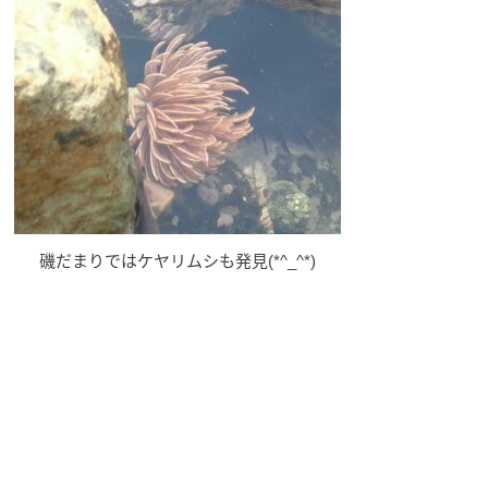
磯だまりではケヤリムシも発見(*^_^*)