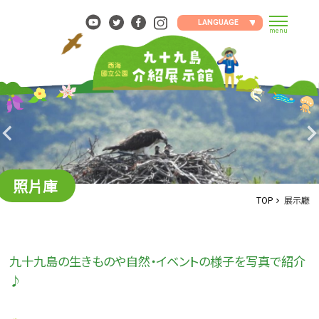
Skip
to
LANGUAGE
menu
content
照片庫
TOP
展示廳
九十九島の生きものや自然・イベントの様子を写真で紹介
♪