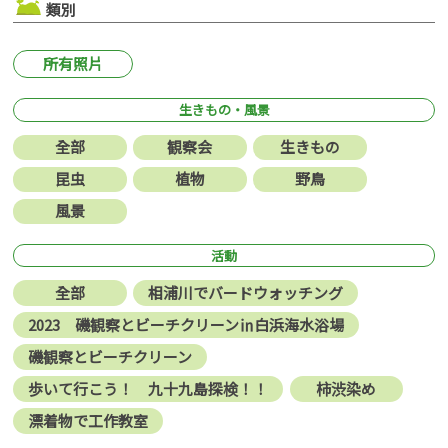
類別
所有照片
生きもの・風景
全部
観察会
生きもの
昆虫
植物
野鳥
風景
活動
全部
相浦川でバードウォッチング
2023 磯観察とビーチクリーン㏌白浜海水浴場
磯観察とビーチクリーン
歩いて行こう！ 九十九島探検！！
柿渋染め
漂着物で工作教室