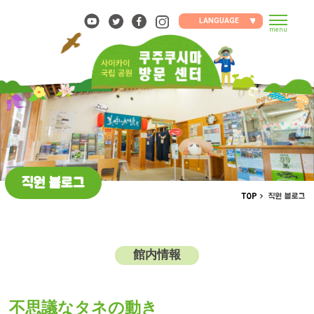
Skip
to
LANGUAGE
menu
content
직원 블로그
TOP
직원 블로그
館内情報
不思議なタネの動き