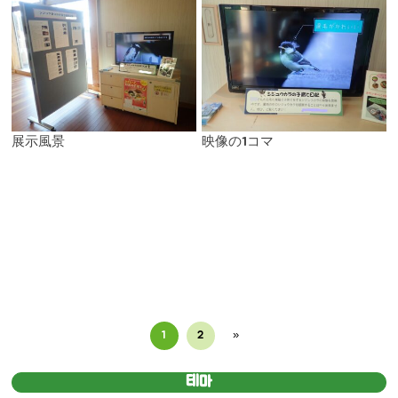
展示風景
映像の1コマ
1
2
»
테마