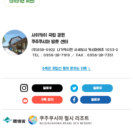
(2021년 이전)
사이카이 국립 공원
쿠주쿠시마 방문 센터
(우)858-0922
나가카시현 사세보시 카시마에초 1053-2
TEL：0956-28-7919 ／ FAX：0956-28-7351
수족관·유람선 등의 문의는 이쪽
팔로우
팔로우
구독 하기
팔로우