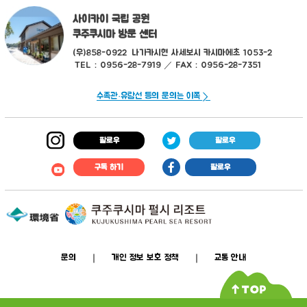
사이카이 국립 공원
쿠주쿠시마 방문 센터
(우)858-0922
나가카시현 사세보시 카시마에초 1053-2
TEL：0956-28-7919 ／ FAX：0956-28-7351
수족관·유람선 등의 문의는 이쪽
팔로우
팔로우
구독 하기
팔로우
문의
개인 정보 보호 정책
교통 안내