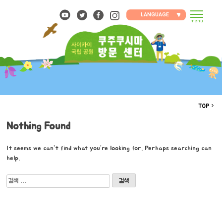
Skip
to
LANGUAGE
menu
content
TOP
Nothing Found
It seems we can’t find what you’re looking for. Perhaps searching can
help.
검
색: