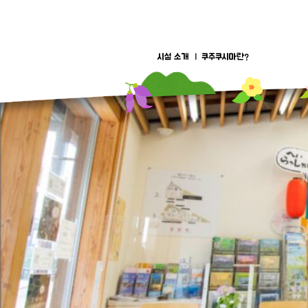
Skip
to
content
시설 소개
쿠주쿠시마란?